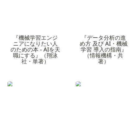
『機械学習エンジ
『データ分析の進
ニアになりたい人
め方 及び AI・機械
のための本 - AIを天
学習 導入の指南』
職にする』（翔泳
（情報機構・共
社・単著）
著）
『現場のプロが教える前
『コロナ vs. AI 最新テク
処理技術』（マイナビ出
ノロジーで感染症に挑
版・共著）
む』（翔泳社・共著）