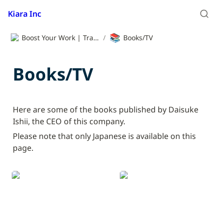
Kiara Inc
📚
Boost Your Work | Translation App | Kiara Inc.
/
Books/TV
Books/TV
Here are some of the books published by Daisuke 
Ishii, the CEO of this company.
Please note that only Japanese is available on this 
page.
『機械学習エンジニアに
『データ分析の進め方 及
なりたい人のための本 -
び AI・機械学習 導入の
AIを天職にする』（翔泳
指南』（情報機構・共
社・単著）
著）