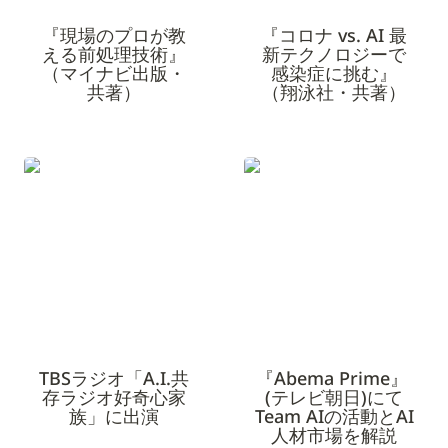
『現場のプロが教
『コロナ vs. AI 最
える前処理技術』
新テクノロジーで
（マイナビ出版・
感染症に挑む』
共著）
（翔泳社・共著）
TBSラジオ「A.I.共存ラジ
『Abema Prime』 (テレ
オ好奇心家族」に出演
ビ朝日)にてTeam AIの活
動とAI人材市場を解説
TBSラジオ「A.I.共
『Abema Prime』 
存ラジオ好奇心家
(テレビ朝日)にて
族」に出演
Team AIの活動とAI
人材市場を解説