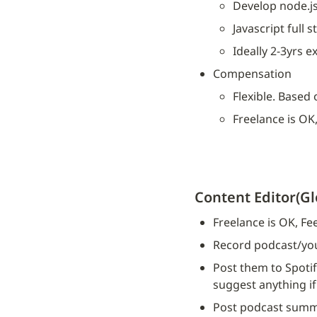
Develop node.js
Javascript full 
Ideally 2-3yrs 
Compensation
Flexible. Based
Freelance is OK, 
Content Editor(G
Freelance is OK, Fee 
Record podcast/you
Post them to Spotif
suggest anything if
Post podcast summ