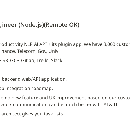
ineer (Node.js)(Remote OK)
roductivity NLP AI API + its plugin app. We have 3,000 cust
Finance, Telecom, Gov, Univ
 S3, GCP, Gitlab, Trello, Slack
 backend web/API application.
pp integration roadmap.
ipping new feature and UX improvement based on our custom
 work communication can be much better with AI & IT.
 architect gives you task lists