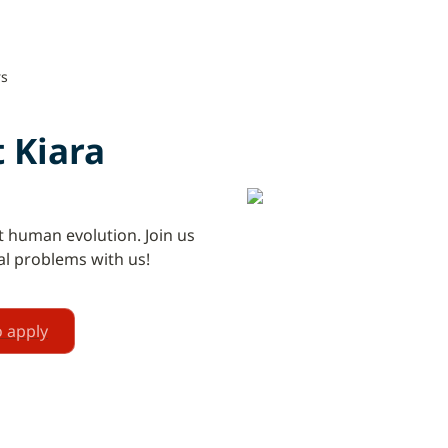
rs
t Kiara
 human evolution. Join us 
al problems with us!
 apply