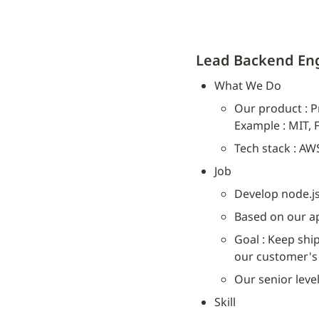
Lead Backend Eng
What We Do
Our product : P
Example : MIT, 
Tech stack : AWS
Job
Develop node.js
Based on our a
Goal : Keep sh
our customer's
Our senior level
Skill