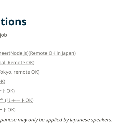
tions
-job
eer(Node.js)(Remote OK in Japan)
bal, Remote OK)
Tokyo, remote OK)
K)
トOK)
 (リモートOK)
ートOK)
apanese may only be applied by Japanese speakers.