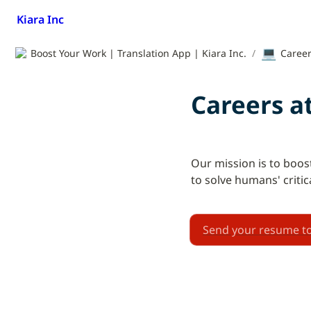
Kiara Inc
💻
Boost Your Work | Translation App | Kiara Inc.
/
Caree
Careers a
Our mission is to boost
to solve humans' critic
Send your resume to