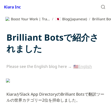
Kiara Inc
🇯🇵
Boost Your Work | Translation App | Kiara Inc.
/
Blog(Japanese)
/
Brilliant Botsで紹介さ
れました
Please see the English blog here → 
🇺🇸English
KiaraがSlack App DirectoryのBrilliant Botsで翻訳ツー
ルの世界カテゴリー2位を拝命しました。