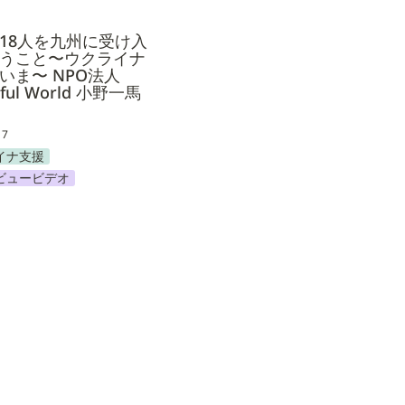
18人を九州に受け入
うこと〜ウクライナ
いま〜 NPO法人 
iful World 小野一馬
17
イナ支援
ビュービデオ
？Kiara Inc. なりの定