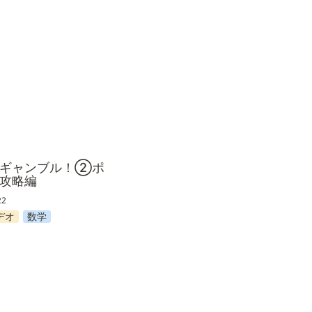
ギャンブル！②ポーカー
はギャンブル！②ポ
攻略編
22
デオ
数学
bのデザイン研究