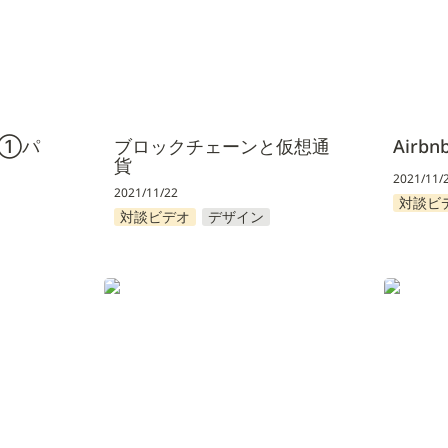
！①パ
ブロックチェーンと仮想通
Air
貨
2021/11/
2021/11/22
対談ビ
対談ビデオ
デザイン
Lazuli株式会社・株式会社
麻雀攻略
Venturas