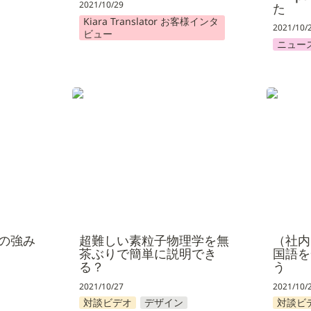
2021/10/29
た
Kiara Translator お客様インタ
2021/10/
ビュー
ニュー
強み研究
超難しい素粒子物理学を無茶ぶ
（社内M
りで簡単に説明できる？
一気に翻
の強み
超難しい素粒子物理学を無
（社内
茶ぶりで簡単に説明でき
国語を
る？
う
2021/10/27
2021/10/
対談ビデオ
デザイン
対談ビ