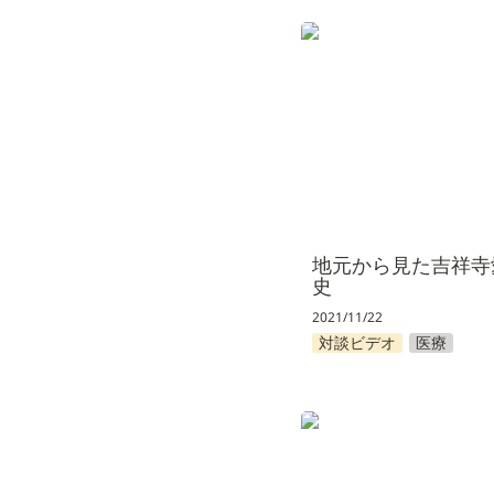
地元から見た吉祥寺愛
地元から見た吉祥寺
史
2021/11/22
対談ビデオ
医療
人生はギャンブル！①
攻略編