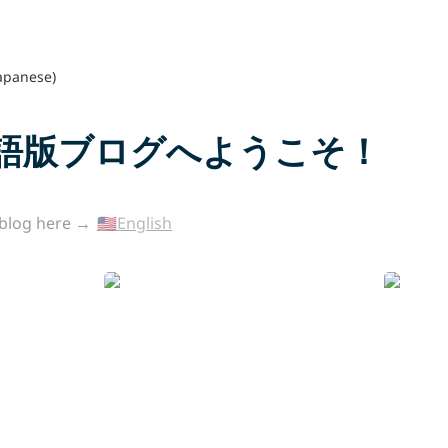
apanese)
日本語版ブログへようこそ！
 blog here → 
🇺🇸English
児にわかる
Rebuild Upstate
避難民1
ンへの挑
思うこと
ま〜 NPO
小野一馬