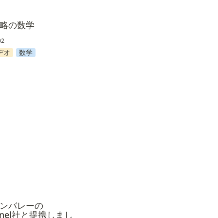
略の数学
02
デオ
数学
レーのMixpanel社と
した
ンバレーの
anel社と提携しまし