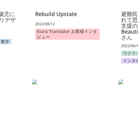
歳児に
Rebuild Upstate
避難民
リデザ
れて思
2022/08/12
支援の
Beaut
Kiara Translator お客様インタ
さん
ビュー
数学
2022/06/
ウクラ
インタ
主義を目
桑村 時生さんウクライナ支援事
Web3とは
業インタビュー
義