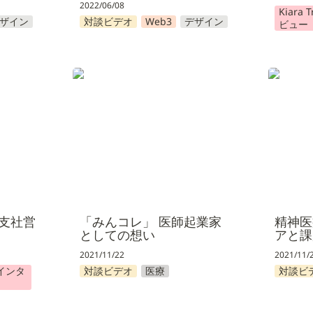
2022/06/08
Kiara
ザイン
対談ビデオ
Web3
デザイン
ビュー
社営業担
「みんコレ」 医師起業家として
精神医療
の想い
課題
支社営
「みんコレ」 医師起業家
精神医
としての想い
アと課
2021/11/22
2021/11/
客様インタ
対談ビデオ
医療
対談ビ