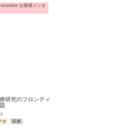
 Translator お客様インタ
研究のフロンティアと
療研究のフロンティ
題
22
デオ
医療