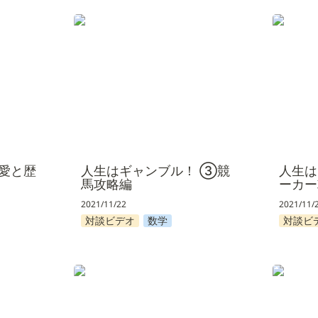
と歴史
人生はギャンブル！ ③競馬攻略
人生は
編
攻略編
愛と歴
人生はギャンブル！ ③競
人生
馬攻略編
ーカー
2021/11/22
2021/11/
対談ビデオ
数学
対談ビ
パチンコ
ブロックチェーンと仮想通貨
Airbn