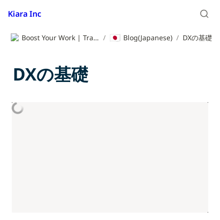
Kiara Inc
🇯🇵
Boost Your Work | Translation App | Kiara Inc.
/
Blog(Japanese)
/
DXの基礎
DXの基礎