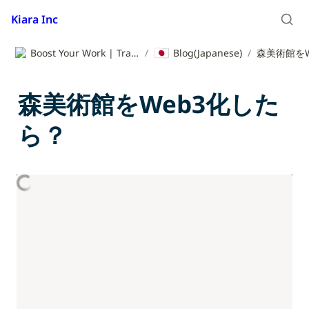
Kiara Inc
🇯🇵
Boost Your Work | Translation App | Kiara Inc.
/
Blog(Japanese)
/
森美術館をWeb3化した
ら？