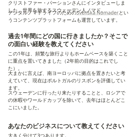
クリストファー・パーションさんにインタビューしま
した。世界を旅するスウェーデン人ノマド。
デジタルノマドライフのための
Svenska Nomader
とい
うコンテンツプラットフォームも運営しています。
過去1年間にどの国に行きましたか？そこで
の面白い経験を教えてください
この1年は、頻繁な旅行よりもホームベースを築くこと
に重点を置いてきました（2年前の目的はこれでし
た）。
大まかに言えば、南ヨーロッパに拠点を置きたいと考
えていて、現在はポルトガルのリスボンを評価してい
ます。
スウェーデンに行ったり来たりすることと、ロシアで
の休暇やワールドカップを除いて、去年はほとんどこ
こにいました。
あなたのビジネスについて教えてください
大きく分けて3つあります。