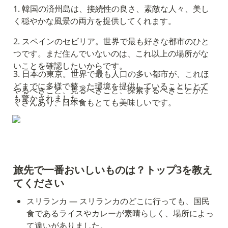
1. 韓国の済州島は、接続性の良さ、素敵な人々、美し
く穏やかな風景の両方を提供してくれます。
2. スペインのセビリア。世界で最も好きな都市のひと
つです。まだ住んでいないのは、これ以上の場所がな
いことを確認したいからです。
3. 日本の東京。世界で最も人口の多い都市が、これほ
どまでに多様で整った環境を提供していることにとて
やるべきこと、見るべきこと、探索するべきことがた
も驚かされました。
くさんあり、日本食もとても美味しいです。
旅先で一番おいしいものは？トップ3を教え
てください
スリランカ — スリランカのどこに行っても、国民
食であるライスやカレーが素晴らしく、場所によっ
て違いがありました。