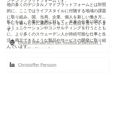
ンテンツプラットフォームです。
他の多くのデジタルノマドプラットフォームとは対照
的に、ここではライフスタイルに付随する地域の課題
に取り組み、国、当局、企業、個人を新しい働き方…
私たちは、企業や当局に対して、未来の仕事に関する
そして暮らし方に適応させることに焦点を当てていま
コミュニケーションやコンサルティングを行うととも
す。
に、より多くのスウェーデン人が持続可能な仕事と生
活を両立できるような製品やサービスの開発に取り組
Digital nomad och det flexibla arbetslivet | 
んでいます。
Svenska Nomader
Svenska Nomader är en webbplats för dig 
som vill lära dig mer om livsstilen digital 
Christoffer Persson
nomad och det flexibla arbetslivet. Här 
finner du även lediga distansjobb.