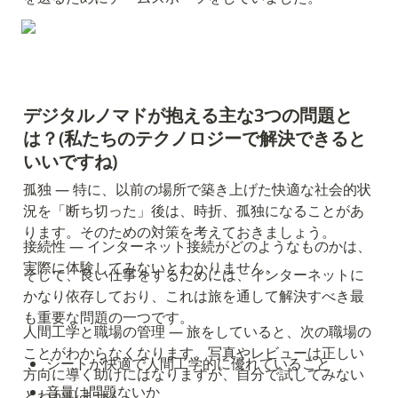
デジタルノマドが抱える主な3つの問題と
は？(私たちのテクノロジーで解決できると
いいですね)
孤独 — 特に、以前の場所で築き上げた快適な社会的状
況を「断ち切った」後は、時折、孤独になることがあ
ります。そのための対策を考えておきましょう。
接続性 — インターネット接続がどのようなものかは、
実際に体験してみないとわかりません。
そして、良い仕事をするためには、インターネットに
かなり依存しており、これは旅を通して解決すべき最
も重要な問題の一つです。
人間工学と職場の管理 — 旅をしていると、次の職場の
ことがわからなくなります。写真やレビューは正しい
シートが快適で人間工学的に優れていること
方向に導く助けにはなりますが、自分で試してみない
音量は問題ないか
とわかりません。