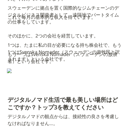
スウェーデンに拠点を置く国際的なジムチェーンのデ
ジタルビジネス開発者として、遠隔地でパートタイム
これで毎月の基本的な収入を得ています。
の仕事をしています。
そのほかに、2つの会社を経営しています。
1つは、たまに私の目が必要になる持ち株会社で、もう
1つはSvenska Nomader（スウェーデンの遊牧民と訳
もう一つはSvenska Nomader（スウェーデンの放浪
されます）という会社です。
者）という会社です。
デジタルノマド生活で最も美しい場所はど
こですか？トップ3を教えてください
デジタルノマドの観点からは、接続性の良さを考慮し
なければなりません…。