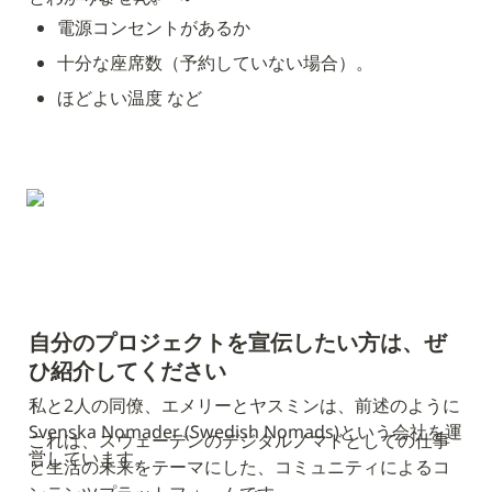
電源コンセントがあるか
十分な座席数（予約していない場合）。
ほどよい温度 など
自分のプロジェクトを宣伝したい方は、ぜ
ひ紹介してください
私と2人の同僚、エメリーとヤスミンは、前述のように
Svenska Nomader (Swedish Nomads)という会社を運
これは、スウェーデンのデジタルノマドとしての仕事
営しています。
と生活の未来をテーマにした、コミュニティによるコ