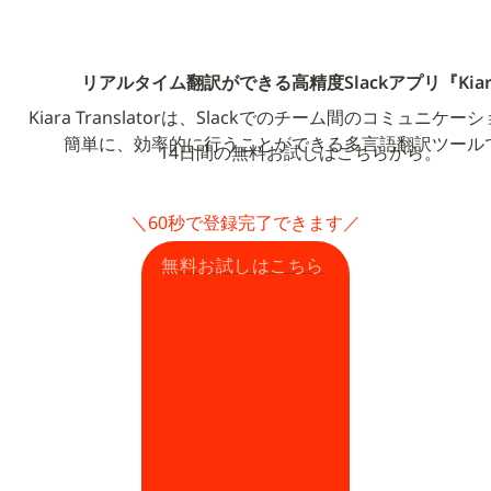
リアルタイム翻訳ができる高精度Slackアプリ『Kiar
Kiara Translatorは、Slackでのチーム間のコミュニケ
簡単に、効率的に行うことができる多言語翻訳ツール
14日間の無料お試しはこちらから。
＼60秒で登録完了できます／
無料お試しはこちら