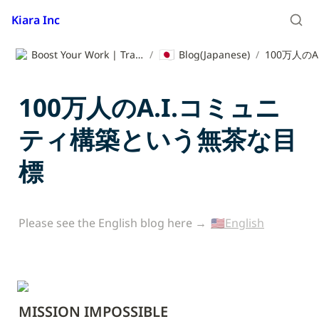
Kiara Inc
🇯🇵
Boost Your Work | Translation App | Kiara Inc.
/
Blog(Japanese)
/
100万人のA.I.コミュニ
ティ構築という無茶な目
標
Please see the English blog here → 
🇺🇸English
MISSION IMPOSSIBLE