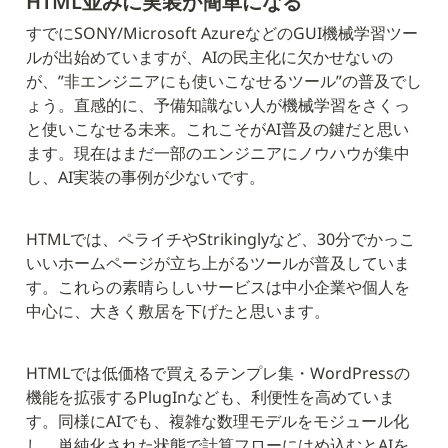
HTML並みに実装が簡単になる
すでにSONY/Microsoft AzureなどのGUI機械学習ツー
ルが出始めていますが、AIの民主化に欠かせないの
が、”非エンジニアにも使いこなせるツール”の普及でし
ょう。直感的に、予備知識ない人が機械学習をさくっ
と使いこなせる未来。これこそがAI普及の鍵だと思い
ます。現在はまだ一部のエンジニアにノウハウが集中
し、AI実装の事例が少ないです。
HTMLでは、ペライチやStrikinglyなど、30分でかっこ
いいホームページが立ち上がるツールが普及していま
す。これらの素晴らしいサービスは中小企業や個人を
中心に、大きく敷居を下げたと思います。
HTMLでは低価格で買えるテンプレ集・WordPressの
機能を拡張するPlugInなども、利便性を高めていま
す。同様にAIでも、複雑な数理モデルをモジュール化
し、単純化された状態で計算フローにはめ込むとAIを