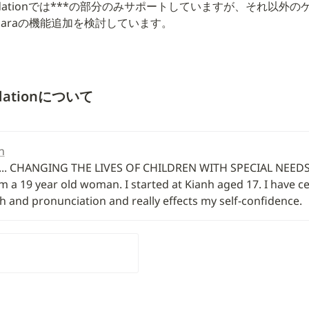
Foundationでは***の部分のみサポートしていますが、それ以
iaraの機能追加を検討しています。
ndationについて
n
e... CHANGING THE LIVES OF CHILDREN WITH SPECIAL NEEDS
m a 19 year old woman. I started at Kianh aged 17. I have cere
h and pronunciation and really effects my self-confidence.