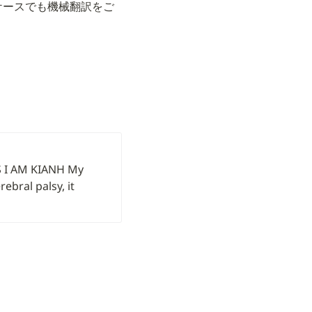
外のケースでも機械翻訳をご
 I AM KIANH My 
bral palsy, it 