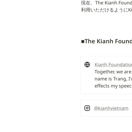
現在、The Kianh 
利用いただけるようにK
■
The Kianh Fou
Kianh Foundatio
Together, we ar
name is Trang, I'
effects my speec
@kianhvietnam