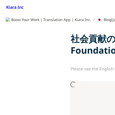
Kiara Inc
🇯🇵
Boost Your Work | Translation App | Kiara Inc.
/
Blog(J
社会貢献の
Foundati
Please see the English