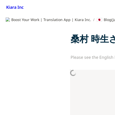
Kiara Inc
🇯🇵
Boost Your Work | Translation App | Kiara Inc.
/
Blog(J
桑村 時生
Please see the English