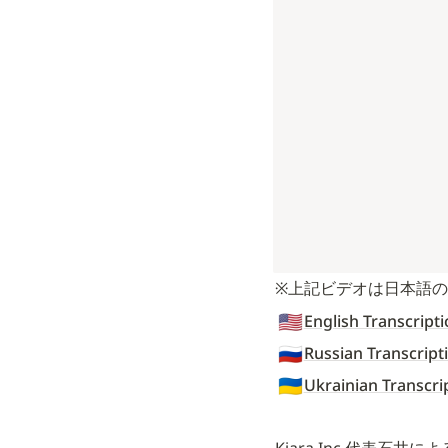
※上記ビデオは日本語
🇺🇸
English Transcript
🇷🇺
Russian Transcript
🇺🇦
Ukrainian Transcri
Kiara Inc.代表