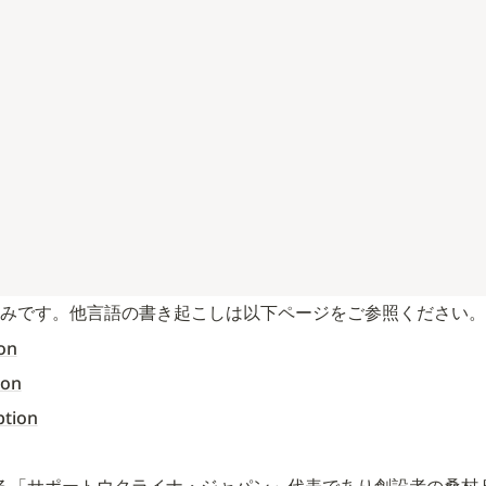
のみです。他言語の書き起こしは以下ページをご参照ください。
ion
ion
ption
石井による「サポートウクライナ・ジャパン」代表であり創設者の桑